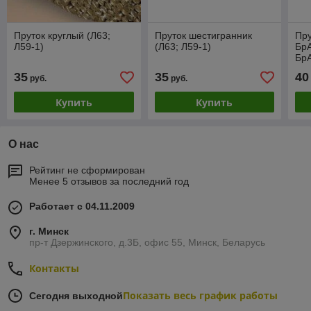
Пруток круглый (Л63;
Пруток шестигранник
Пру
Л59-1)
(Л63; Л59-1)
Бр
Бр
Бр
35
35
40
руб.
руб.
Купить
Купить
О нас
Рейтинг не сформирован
Менее 5 отзывов за последний год
Работает с 04.11.2009
г. Минск
пр-т Дзержинского, д.3Б, офис 55, Минск, Беларусь
Контакты
Показать весь график работы
Сегодня выходной